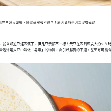
喝完自製豆漿後，腸胃竟然會不適？！原因竟然是因為沒有煮熟！
，就會知道已經煮滾了，但是豆漿卻不一樣！黃豆在煮到溫度大約80℃
些泡沫是大豆中叫做「皂素」的物質，會引起腸胃的不適，甚至有可能