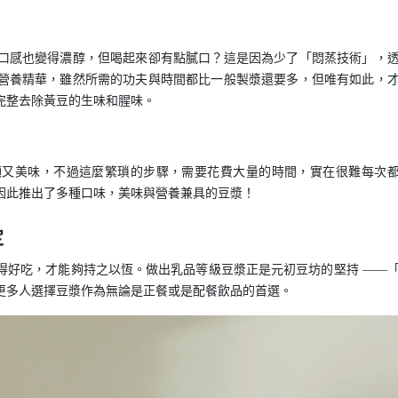
口感也變得濃醇，但喝起來卻有點膩口？這是因為少了「悶蒸技術」，
營養精華，雖然所需的功夫與時間都比一般製漿還要多，但唯有如此，
完整去除黃豆的生味和腥味。
順又美味，不過這麼繁瑣的步驟，需要花費大量的時間，實在很難每次
因此推出了多種口味，美味與營養兼具的豆漿！
定
得好吃，才能夠持之以恆。做出乳品等級豆漿正是元初豆坊的堅持 ——
更多人選擇豆漿作為無論是正餐或是配餐飲品的首選。