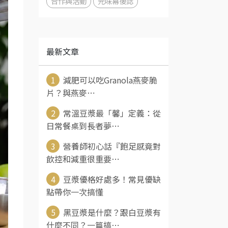
合作與活動
元味幕後誌
最新文章
1
減肥可以吃Granola燕麥脆
片？與燕麥⋯
2
常溫豆漿最「馨」定義：從
日常餐桌到長者夢⋯
3
營養師初心話『飽足感竟對
飲控和減重很重要⋯
4
豆漿優格好處多！常見優缺
點帶你一次搞懂
5
黑豆漿是什麼？跟白豆漿有
什麼不同？一篇搞⋯