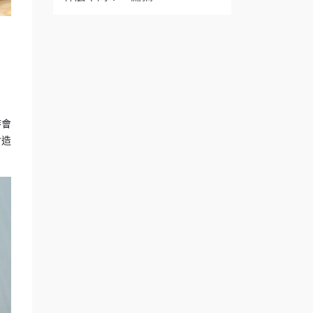
時會
會造