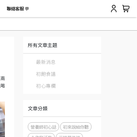
聯絡客服 💬
所有文章主題
最新消息
初飽食譜
豆兩
初心專欄
能喝
文章分類
營養師初心話
初來說給你聽