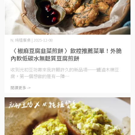
N. 純植餐桌 | 2025-12-08
〈 椒麻豆腐韭菜煎餅 〉飲控推薦菜單！外脆
內軟低碳水無麩質豆腐煎餅
收到元初豆坊寄來我許願許久的新品項──鹽滷木棉豆
腐，第一個想做的是有一陣⋯
閱讀更多 ->