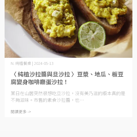
N. 純植餐桌 | 2024-05-13
〈 純植沙拉醬與旦沙拉 〉豆漿、地瓜、板豆
腐變身咖啡廳蛋沙拉！
某日在山居突然很想吃旦沙拉，沒有美乃滋的版本真的是
不夠滋味。市售的素食沙拉醬，也⋯
閱讀更多 ->