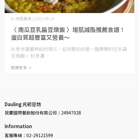
N. 純植餐桌 | 2022-09-19
〈 南瓜豆乳扁豆燉飯 〉增肌減脂推薦食譜！
蛋白質超豐富又營養～
秋意伴隨著熟成的南瓜，迎來眼前的是一盤暖暖的豆乳扁
豆燉飯。 秋意濃⋯
閱讀更多 ->
Dauling 元初豆坊
我饗國際餐飲股份有限公司｜24947028
Information
客服專線：02-29121599