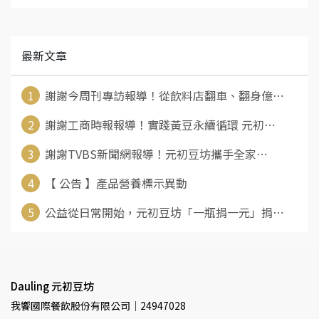
最新文章
1
謝謝今周刊專訪報導！從飲料店翻車、翻身億⋯
2
謝謝工商時報報導！實踐黃豆永續循環 元初⋯
3
謝謝TVBS新聞網報導！元初豆坊攜手全家⋯
4
【 公告 】產品營養標示異動
5
公益從日常開始，元初豆坊「一瓶捐一元」捐⋯
Dauling 元初豆坊
我饗國際餐飲股份有限公司｜24947028