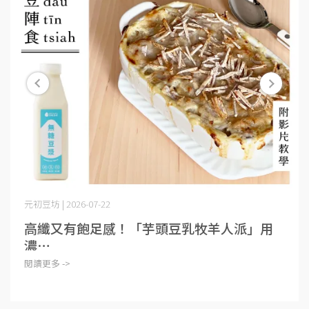
元初豆坊 | 2026-07-22
高纖又有飽足感！「芋頭豆乳牧羊人派」用
濃⋯
閱讀更多 ->